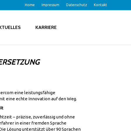
Home
Impressum
Datenschutz
Kontakt
KTUELLES
KARRIERE
BERSETZUNG
ntercom eine leistungsfähige
it eine echte Innovation auf den Weg.
it
tzeit – präzise, zuverlässig und ohne
erfahrer in einer fremden Sprache
 Die Lösung unterstützt über 90 Sprachen