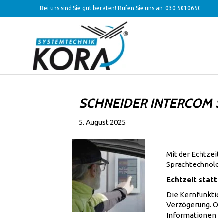
Bei uns sind Sie gut beraten! Rufen Sie uns an:
030 5010650
SCHNEIDER INTERCOM 
5. August 2025
Mit der Echtzei
Sprachtechnolo
Echtzeit statt
Die Kernfunktio
Verzögerung. Ob
Informationen z