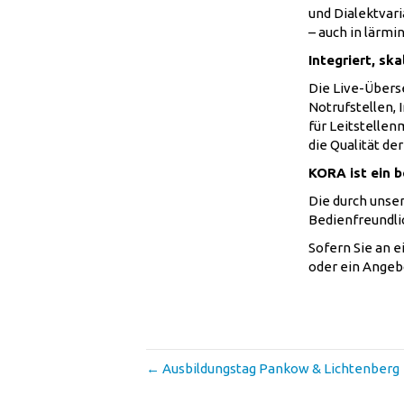
und Dialektvari
– auch in lärm
Integriert, ska
Die Live-Überse
Notrufstellen,
für Leitstelle
die Qualität de
KORA ist ein 
Die durch unse
Bedienfreundlic
Sofern Sie an e
oder ein Angeb
← Ausbildungstag Pankow & Lichtenberg