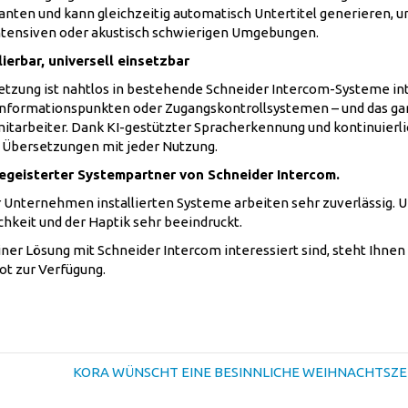
anten und kann gleichzeitig automatisch Untertitel generieren, u
intensiven oder akustisch schwierigen Umgebungen.
lierbar, universell einsetzbar
tzung ist nahtlos in bestehende Schneider Intercom-Systeme inte
 Informationspunkten oder Zugangskontrollsystemen – und das g
nmitarbeiter. Dank KI-gestützter Spracherkennung und kontinuier
r Übersetzungen mit jeder Nutzung.
begeisterter Systempartner von Schneider Intercom.
r Unternehmen installierten Systeme arbeiten sehr zuverlässig. 
hkeit und der Haptik sehr beeindruckt.
iner Lösung mit Schneider Intercom interessiert sind, steht Ihn
ot zur Verfügung.
KORA WÜNSCHT EINE BESINNLICHE WEIHNACHTSZEIT u