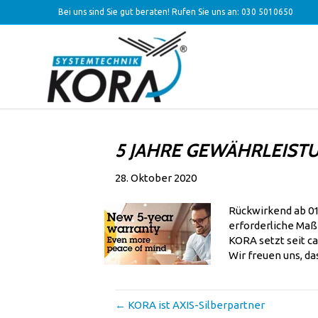
Bei uns sind Sie gut beraten! Rufen Sie uns an:
030 5010650
5 JAHRE GEWÄHRLEIST
28. Oktober 2020
Rückwirkend ab 01
erforderliche Maß
KORA setzt seit c
Wir freuen uns, da
← KORA ist AXIS-Silberpartner